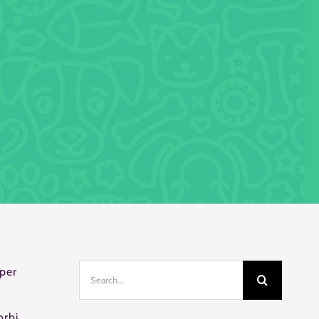
Search
 per
for:
orbi