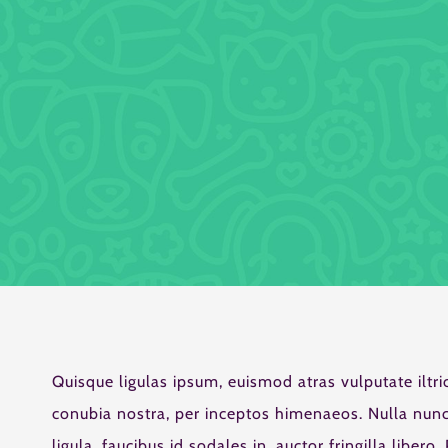
Quisque ligulas ipsum, euismod atras vulputate iltrici
conubia nostra, per inceptos himenaeos. Nulla nunc 
ligula, faucibus id sodales in, auctor fringilla libe