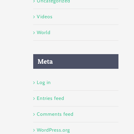
Uncategorized
U
FRI
SAT
0
31
1
Videos
7
8
World
3
14
15
0
21
22
7
28
29
Meta
4
5
Log in
Next Step
Entries feed
Comments feed
WordPress.org