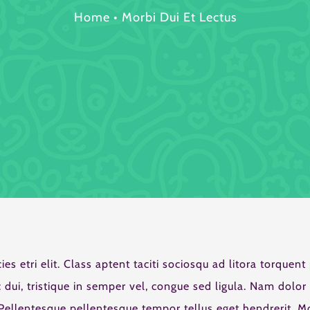
Home
•
Morbi Dui Et Lectus
es etri elit. Class aptent taciti sociosqu ad litora torquent
dui, tristique in semper vel, congue sed ligula. Nam dolor
ro. Pellentesque pellentesque tempor tellus eget hendrerit. M