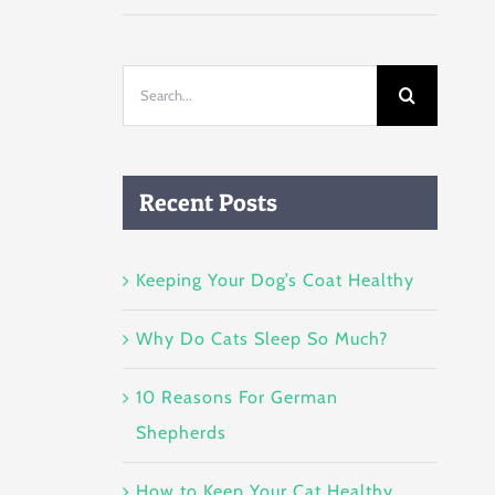
Search
for:
Recent Posts
Keeping Your Dog’s Coat Healthy
Why Do Cats Sleep So Much?
10 Reasons For German
Shepherds
How to Keep Your Cat Healthy