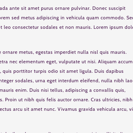
ada ante sit amet purus ornare pulvinar. Donec suscipit
lorem sed metus adipiscing in vehicula quam commodo. Se
et leo consectetur sodales et non mauris. Lorem ipsum dol
e ornare metus, egestas imperdiet nulla nisl quis mauris.
retra nec elementum eget, vulputate ut nisi. Aliquam accum
 quis porttitor turpis odio sit amet ligula. Duis dapibus
nteger sodales, urna eget interdum eleifend, nulla nibh lao
auris enim. Duis nisi tellus, adipiscing a convallis quis,
. Proin ut nibh quis felis auctor ornare. Cras ultricies, nibh
 lectus arcu sit amet nunc. Vivamus gravida vehicula arcu, v