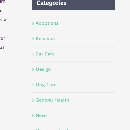
nim
Categories
m
s a
Adoptions
tor
Behavior
at
Cat Care
Design
Dog Care
General Health
News